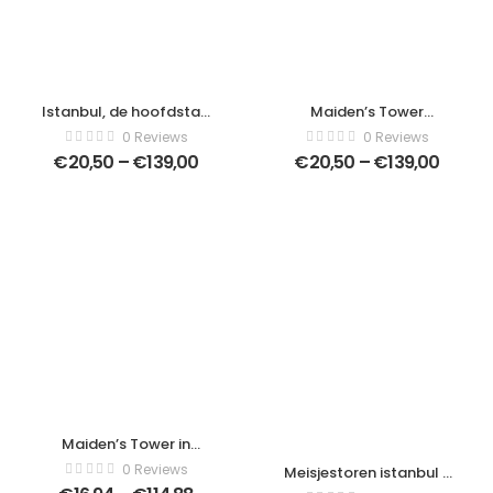
Istanbul, de hoofdstad
Maiden’s Tower
van Turkije, is een
(Leander’s Tower) in
0 Reviews
0 Reviews
oostelijke toeristische
Istanbul, Turkije –
€
20,50
–
€
139,00
€
20,50
–
€
139,00
stad – Modern Art
Moderne kunst canvas
Canvas – Horizontaal –
– Horizontaal –
307921724
241906267
Maiden’s Tower in
Istanbul, Turkije (KIZ
0 Reviews
Meisjestoren istanbul /
KULESI – USKUDAR) –
meisjestoren istanbul