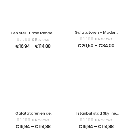
Galatatoren – Modern
Een stel Turkse lampen
Art Canvas –
in een van de vele
0 Reviews
0 Reviews
461764258
cadeauwinkels in
€
20,50
–
€
34,00
€
16,94
–
€
114,88
Kemer. Antalya, Turkije.
– Modern Art Canvas –
Horizontaal –
737971885
Galatatoren en de
Istanbul stad Skyline
oude stadsstraat van
vectorillustratie. –
0 Reviews
0 Reviews
Istanbul, Turkije –
Moderne kunst canvas
€
16,94
–
€
114,88
€
16,94
–
€
114,88
Modern Art Canvas –
– Horitonzal –