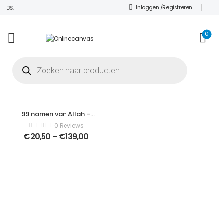
Inloggen /
Registreren
TOS.
0
99 namen van Allah –
Modern Art Canvas –
0 Reviews
Verticaal – 1201628650
€
20,50
–
€
139,00