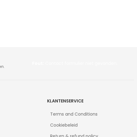
Fout:
Contact formulier niet gevonden.
en.
KLANTENSERVICE
Terms and Conditions
Cookiebeleid
Return & refund policy