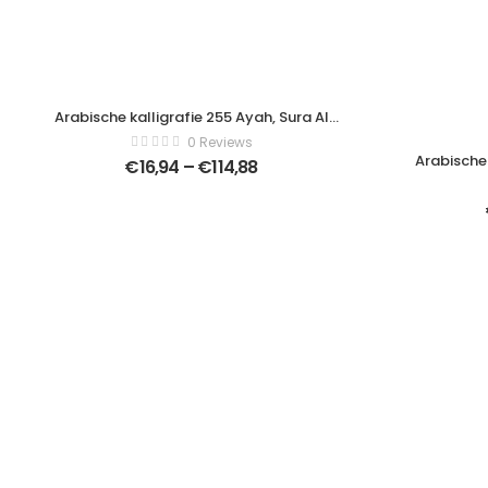
Arabische kalligrafie 255 Ayah, Sura Al
Bakara (Al-Kursi) betekent “troon van
0 Reviews
Allah” – Modern Art Canvas – Verticaal –
Arabische 
€
16,94
–
€
114,88
1038058585
Bakara (A
Allah – Mo