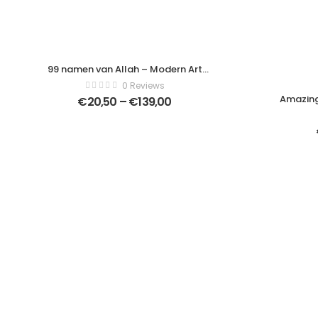
99 namen van Allah – Modern Art
Canvas – Verticaal – 1201628650
0 Reviews
Amazing
€
20,50
–
€
139,00
istanbul
Moderne 