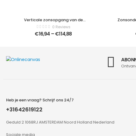
Verticale zonsopgang van de
Zonsonde
Maagdentoren in Üsküdar aan de
istanbu
0 Reviews
Aziatische kant van Istanbul, Turkije met
Ve
€
16,94
–
€
114,88
de Hagia Sophia op de achtergrond –
Moderne schilderijen – Verticaal –
1913896570
ABONN
Ontvan
Heb je een vraag? Schrijf ons 24/7
+31642619122
Geduld 2 1068RJ AMSTERDAM Noord Holland Nederland
Sociale media