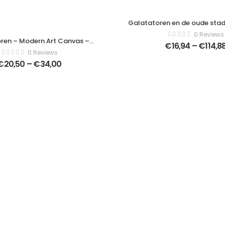
Galatatoren en de oude stad
Istanbul, Turkije – Modern A
0 Reviews
Horizontaal – 55434
ren – Modern Art Canvas –
€
16,94
–
€
114,8
461764258
0 Reviews
€
20,50
–
€
34,00