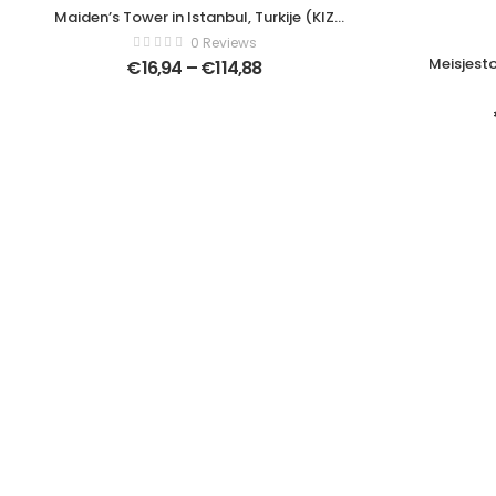
Maiden’s Tower in Istanbul, Turkije (KIZ
KULESI – USKUDAR) – Modern Art Canvas
0 Reviews
– Horizontaal – 1412671814
Meisjesto
€
16,94
–
€
114,88
istanbul i
zee – Moder