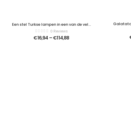
Galatato
Een stel Turkse lampen in een van de vele
cadeauwinkels in Kemer. Antalya, Turkije.
0 Reviews
– Modern Art Canvas – Horizontaal –
€
16,94
–
€
114,88
737971885