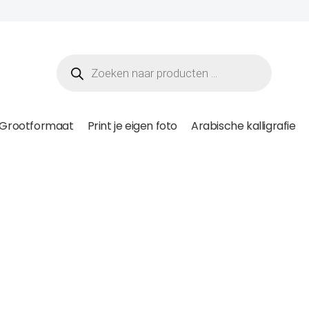
Grootformaat
Print je eigen foto
Arabische kalligrafie