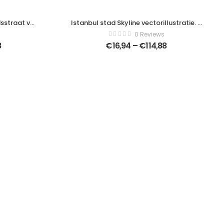
sstraat van
Istanbul stad Skyline vectorillustratie. –
rt Canvas –
Moderne kunst canvas – Horitonzal –
0 Reviews
3394
536631157
8
€
16,94
–
€
114,88