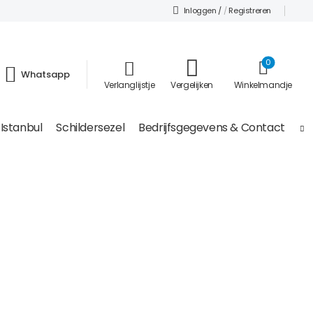
Inloggen /
/
Registreren
0
Whatsapp
Verlanglijstje
Vergelijken
Winkelmandje
Istanbul
Schildersezel
Bedrijfsgegevens & Contact