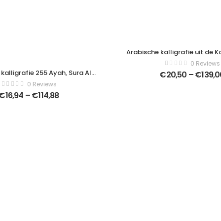
Arabische kalligrafie uit de K
al Fatiha (de opening). Voor 
0 Reviews
van islamitische feestdage
kalligrafie 255 Ayah, Sura Al
€
20,50
–
€
139,0
Art Canvas – Verticaal – 
l-Kursi) betekent Troon van
0 Reviews
dern Art Canvas – Verticaal –
€
16,94
–
€
114,88
1060537940