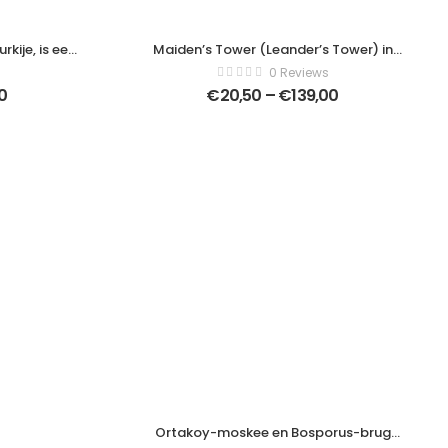
kije, is een
Maiden’s Tower (Leander’s Tower) in
– Modern Art
Istanbul, Turkije – Moderne kunst canvas
0 Reviews
07921724
– Horizontaal – 241906267
0
€
20,50
–
€
139,00
Ortakoy-moskee en Bosporus-brug