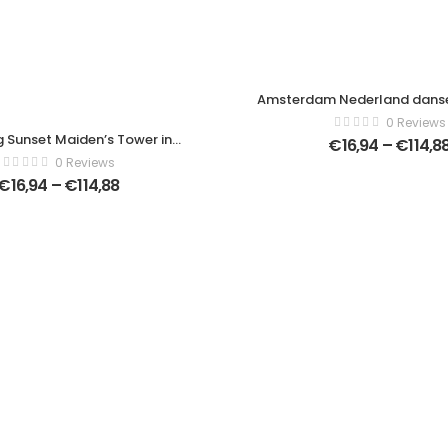
Amsterdam Nederland danse
over rivier de Amstel landm
0 Reviews
oude Europese lentelandsc
 Sunset Maiden’s Tower in
€
16,94
–
€
114,8
stad. – Moderne kunst c
, Turkije (maiden’s tower) –
0 Reviews
Horizontaal – 65033
schilderijen – Verticaal –
€
16,94
–
€
114,88
1192891525