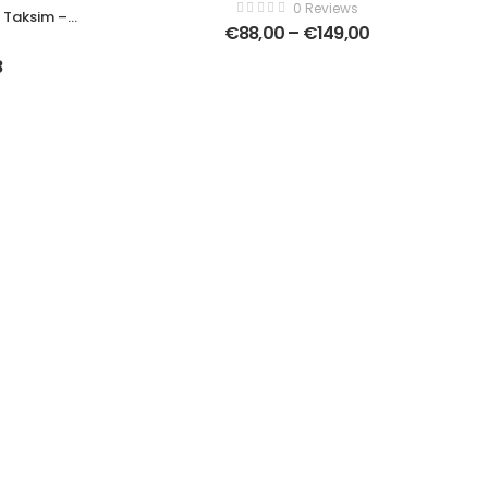
tijdens kleurrijk – Modern Art Canvas –
0 Reviews
l Taksim –
1868297446
€
88,00
–
€
149,00
zontaal –
8