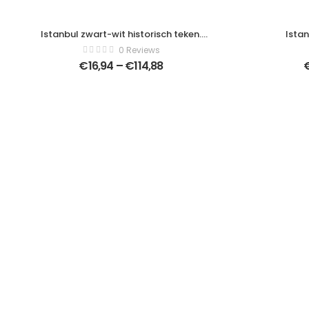
Istanbul zwart-wit historisch teken.
Ista
Maiden toren vector. Meisjestoren
Vectoril
0 Reviews
Istanboel Turkije. meisjestoren –
dichter Meh
€
16,94
–
€
114,88
Moderne schilderijen – Horizontaal –
– Modern
1115251895