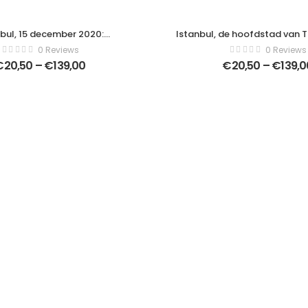
nbul, 15 december 2020:
Istanbul, de hoofdstad van Tur
lustratieportret van Turkse
oostelijke toeristische stad 
0 Reviews
0 Reviews
met Akif Ersoy in cartoonstijl
Canvas – Horizontaal – 3
€
20,50
–
€
139,00
€
20,50
–
€
139,0
 Art Canvas – Verticaal –
1875246898