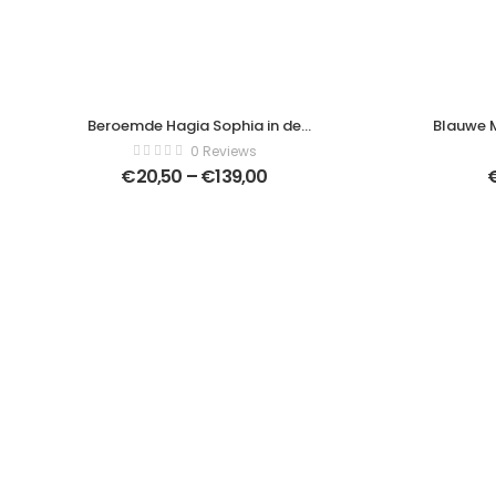
Beroemde Hagia Sophia in de
Blauwe 
avondzonstralen, Istanbul, Turkije –
Istanbul
0 Reviews
Moderne kunst canvas – Horizontaal –
Ahmed (Ot
€
20,50
–
€
139,00
1504112789
moskee in
kunst 