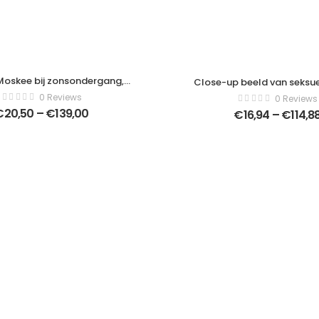
Moskee bij zonsondergang,
Close-up beeld van seksu
, Sultanahmet Park. Sultan
vrouwelijke gesloten goud
0 Reviews
0 Reviews
tomaanse Rijk) De grootste
geïsoleerd op een zwarte a
€
20,50
–
€
139,00
€
16,94
–
€
114,8
 Istanbul – Canvas moderne
horizontaal beeld – Modern
– Horizontaal – 174067919
– Horizontaal – 34723