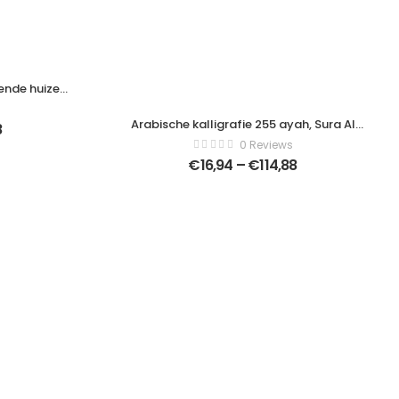
nde huizen
ark in het
hap van de
Arabische kalligrafie 255 ayah, Sura Al
8
anvas –
Bakara (Al-Kursi) betekent “Throne of
0 Reviews
9692
Allah” – Moderne schilderijen – Verticaal
€
16,94
–
€
114,88
– 779344813